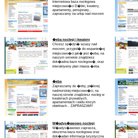
Internetowa baza noclegowa
miejscowo�ci D�bki, kwatery,
apartamenty, pensjonaty...
zapraszamy na urlop nad morzem
�eba noclegi i kwatery
Chcesz sp�dzi� wzasy nad
morzem, przyjed� do wspanie�ej
miejscowo�ci jak� jest �eba, na
naszym serwisie znajdziesz
dok�adna baze noclegow�, oraz
interaktywny plan miasta �eba
�eba
Zapraszamy do �eby, pi�knej
nadmorskiej miejscowo�ci, na
naszej stronie znajdziesz nocleg w
kwaterach prywatnych,
apartamentach i wielu inncyh
obiektach... ZAPRASZAMY
W�adys�awowo noclegi
W�adys�awowo zaprasza,
obszerna baza noclegowa oraz
dok�adan informacja turystyczna