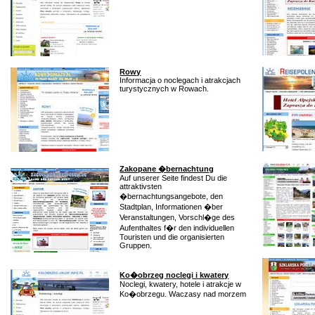
Rowy
Informacja o noclegach i atrakcjach
turystycznych w Rowach.
Zakopane �bernachtung
Auf unserer Seite findest Du die
attraktivsten
�bernachtungsangebote, den
Stadtplan, Informationen �ber
Veranstaltungen, Vorschl�ge des
Aufenthaltes f�r den individuellen
Touristen und die organisierten
Gruppen.
Ko�obrzeg noclegi i kwatery
Noclegi, kwatery, hotele i atrakcje w
Ko�obrzegu. Waczasy nad morzem