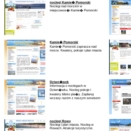
noclegi Kamie� Pomorski
Noclegi nad morzem w
miejscowos�i Kamie� Pomorski
Kamie� Pomorski
Kamie� Pomorski zaprasza nad
morze. Kwatery, pokoje i plan miasta
Dziwn�wek
Informacja o noclegach w
Dziwn�wku. Nocleg pokoje i
kwatery blisko pla�y. Zaplanuj
wczasy razem z naszym serwisem
noclegi Rowy
Noclegi i plan miasta. Nocleg w
Rowach. Atrakcje turystyczne.