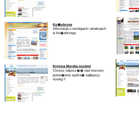
Ko�obrzeg
Informacja o noclegach i atrakcjach
w Ko�obrzegu
Krynica Morska noclegi
Chcesz odpocz�� nad morzem,
pomo�emy wybra� najlepszy
nocleg !!