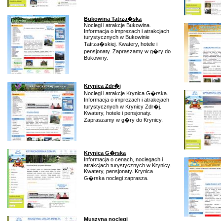
Bukowina Tatrza�ska
Noclegi i atrakcje Bukowina.
Informacja o imprezach i atrakcjach
turystycznych w Bukowinie
Tatrza�skiej. Kwatery, hotele i
pensjonaty. Zapraszamy w g�ry do
Bukowiny.
Krynica Zdr�j
Noclegi i atrakcje Krynica G�rska.
Informacja o imprezach i atrakcjach
turystycznych w Krynicy Zdr�j.
Kwatery, hotele i pensjonaty.
Zapraszamy w g�ry do Krynicy.
Krynica G�rska
Informacja o cenach, noclegach i
atrakcjach turystycznych w Krynicy.
Kwatery, pensjonaty. Krynica
G�rska noclegi zaprasza.
Muszyna noclegi