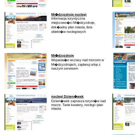
Mi�dzyzdroje noclegi
Informacja turystyczna
miejscowo�ci Mi�dzyzdroje,
dok�adny plan miasta, lista
obiekt�w noclegowych
Mi�dzyzdroje
Wspania�e wczasy nad morzem w
Mi�dzyzdrojach, zaplanuj urlop z
naszym serwisem
noclegi Dziwn�wek
Dziwn�wek zaprasza turyst�w nad
morze. Tanie kwatery, noclegi i plan
miasta