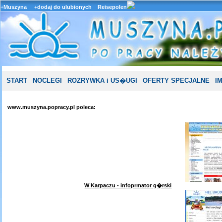
+
Muszyna
+dodaj do ulubionych
Reisepolen
START
NOCLEGI
ROZRYWKA i US�UGI
OFERTY SPECJALNE
I
www.muszyna.popracy.pl poleca:
W Karpaczu - infoprmator g�rski