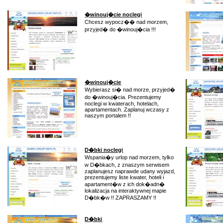
�winouj�cie noclegi
Chcesz wypocz�� nad morzem,
przyjed� do �winouj�cia !!!
�winouj�cie
Wybierasz si� nad morze, przyjed�
do �winouj�cia. Prezentujemy
noclegi w kwaterach, hotelach,
apartamentach. Zaplanuj wczasy z
naszym portalem !!
D�bki noclegi
Wspania�y urlop nad morzem, tylko
w D�bkach, z znaszym serwisem
zaplanujesz naprawde udany wyjazd,
prezentujemy liste kwater, hoteli i
apartament�w z ich dok�adn�
lokalizacja na interaktywnej mapie
D�bk�w !! ZAPRASZAMY !!
D�bki