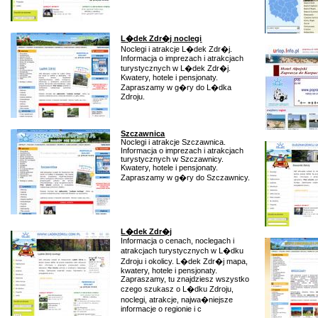
L�dek Zdr�j noclegi
Noclegi i atrakcje L�dek Zdr�j.
Informacja o imprezach i atrakcjach
turystycznych w L�dek Zdr�j.
Kwatery, hotele i pensjonaty.
Zapraszamy w g�ry do L�dka
Zdroju.
Szczawnica
Noclegi i atrakcje Szczawnica.
Informacja o imprezach i atrakcjach
turystycznych w Szczawnicy.
Kwatery, hotele i pensjonaty.
Zapraszamy w g�ry do Szczawnicy.
L�dek Zdr�j
Informacja o cenach, noclegach i
atrakcjach turystycznych w L�dku
Zdroju i okolicy. L�dek Zdr�j mapa,
kwatery, hotele i pensjonaty.
Zapraszamy, tu znajdziesz wszystko
czego szukasz o L�dku Zdroju,
noclegi, atrakcje, najwa�niejsze
informacje o regionie i c