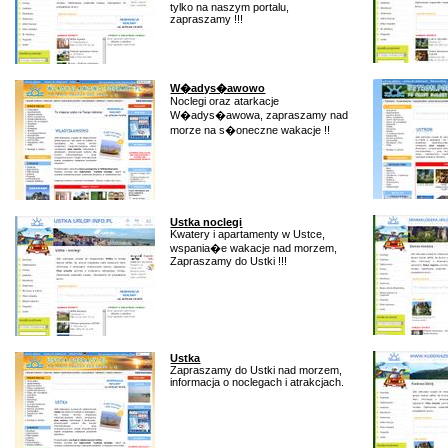
tylko na naszym portalu,
zapraszamy !!!
W�adys�awowo
Noclegi oraz atarkacje
W�adys�awowa, zapraszamy nad
morze na s�oneczne wakacje !!
Ustka noclegi
Kwatery i apartamenty w Ustce,
wspania�e wakacje nad morzem,
Zapraszamy do Ustki !!!
Ustka
Zapraszamy do Ustki nad morzem,
informacja o noclegach i atrakcjach.