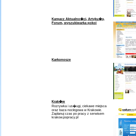
Karpacz Aktualno�ci, Artyku�y,
Forum, wyszukiwarka pokoi
Karkonosze
Krak�w
Rozrywka i us�ugi, ciekawe miejsca
oraz baza noclegowa w Krakowie.
Zaplanuj czas po pracy z serwisem
krakow.popracy.pl