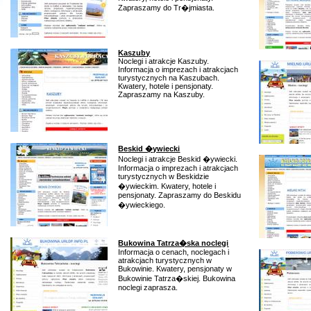
Zapraszamy do Tr�jmiasta.
Kaszuby
Noclegi i atrakcje Kaszuby.
Informacja o imprezach i atrakcjach
turystycznych na Kaszubach.
Kwatery, hotele i pensjonaty.
Zapraszamy na Kaszuby.
Beskid �ywiecki
Noclegi i atrakcje Beskid �ywiecki.
Informacja o imprezach i atrakcjach
turystycznych w Beskidzie
�ywieckim. Kwatery, hotele i
pensjonaty. Zapraszamy do Beskidu
�ywieckiego.
Bukowina Tatrza�ska noclegi
Informacja o cenach, noclegach i
atrakcjach turystycznych w
Bukowinie. Kwatery, pensjonaty w
Bukowinie Tatrza�skiej. Bukowina
noclegi zaprasza.