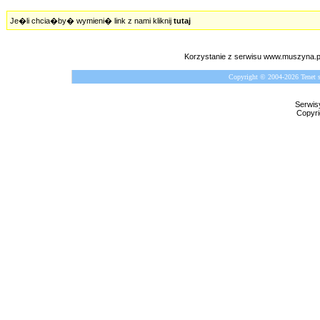
Je�li chcia�by� wymieni� link z nami kliknij
tutaj
Korzystanie z serwisu www.muszyna.
Copyright © 2004-2026 Tenet 
Serwis
Copyri